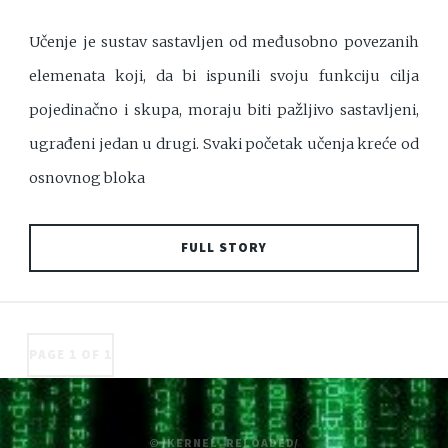
Učenje je sustav sastavljen od međusobno povezanih
elemenata koji, da bi ispunili svoju funkciju cilja
pojedinačno i skupa, moraju biti pažljivo sastavljeni,
ugrađeni jedan u drugi. Svaki početak učenja kreće od
osnovnog bloka
FULL STORY
PAGE 1 OF 1
© /KERNEL_RELOADED/