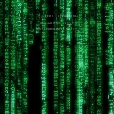
© /KERNEL_RELOADED/
DESIGN BY
HTML5 UP
PUBLISHED WITH
GHOST