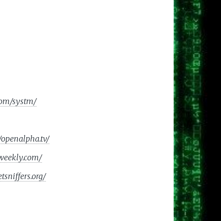
.com/systm/
//openalpha.tv/
weekly.com/
sniffers.org/