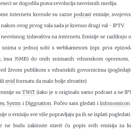
eseci se dogodila prava revolucija neovisnih medija.
me internetu krenule su razne
podcast
emisije, svojevrs
i nakon ovog prvog vala sada je krenuo drugi val - IPTV.
 neovisnog izdavaštva na internetu. Emisije se razlikuju 
 snima u jednoj sobi s webkamerom (npr. prva epizo
e
, ima 35MB) do onih snimanih vrhunskom opremom, 
pred živom publikom s vrhunskih govornicima (pogledaj
ili
xvid
formatu da malo bolje shvatite).
emisije su
TWiT
(iako je u originalu samo podcast a ne IP
ws
,
Systm
i
Diggnation
. Počeo sam gledati i
Infonomicon
sije u emisiju sve više popravljaju pa ih se isplati pogledati.
e ne budu zakinute stavit ću popis svih emisija za 