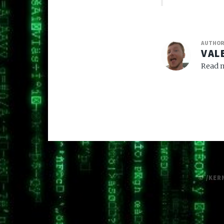
AUTHO
VAL
Read m
© /KER