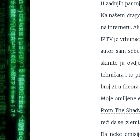
U zadnjih par mj
Na našem drago
na internetu. Al
IPTV je vrhunac
autor sam sebe
skinite ju
ovdj
tehničara i to 
broj 21 u
theora
Moje omiljene 
From The Shad
reći da se iz emi
Da neke emisij