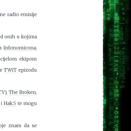
ne radio emisije
od onih u kojima
da
Infonomicona
,
cijelom ekipom
te
TWiT
epizodu
TV),
The Broken
,
i
Hak.5
te mogu
koje znam da se