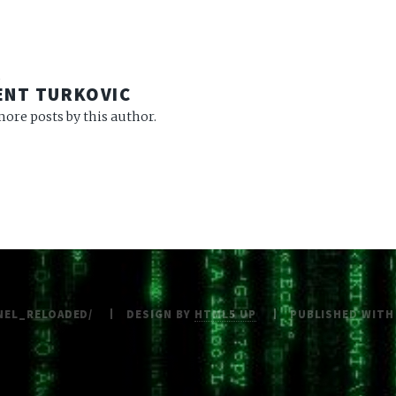
R
ENT TURKOVIC
ore posts by this author.
NEL_RELOADED/
DESIGN BY
HTML5 UP
PUBLISHED WIT