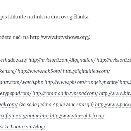
pis kliknite na link na dnu ovog članka.
ožete naći na
http://www.iptvshows.org/
.
heshadows.tv/
http://revision3.com/diggnation/
http://revision3
oken.org/
http://www.hak5.org/
http://digitallifetv.com/
ranttv.com/watch.php
http://www.pbs.org/cringely/nerdtv/
http:
lie.typepad.com/
http://commandn.typepad.com/
http://www.hit
reak.com/
(za sada jedina Apple Mac emisija)
http://www.packet
exitframe.org/home.htm
http://www.the-glitch.org/
rocketboom.com/vlog/