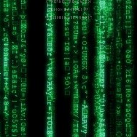
© /KERNEL_RELOADED/
DESIGN BY
HTML5 UP
PUBLISHED WITH
GHOST