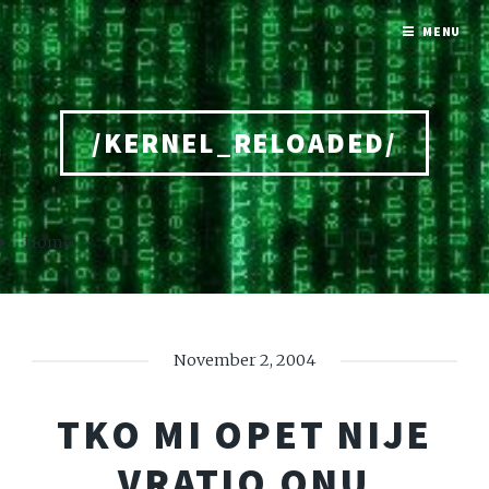
MENU
/KERNEL_RELOADED/
Home
November 2, 2004
TKO MI OPET NIJE
VRATIO ONU