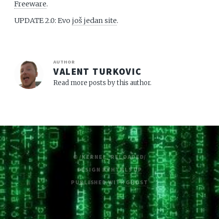
Freeware
.
UPDATE 2.0: Evo
još jedan site
.
AUTHOR
VALENT TURKOVIC
Read more posts by this author.
© /KERNEL_RELOADED/
DESIGN BY
HTML5 UP
PUBLISHED WITH
GHOST