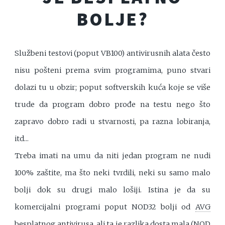
BOLJE?
Službeni testovi (poput VB100) antivirusnih alata često
nisu pošteni prema svim programima, puno stvari
dolazi tu u obzir; poput softverskih kuća koje se više
trude da program dobro prođe na testu nego što
zapravo dobro radi u stvarnosti, pa razna lobiranja,
itd...
Treba imati na umu da niti jedan program ne nudi
100% zaštite, ma što neki tvrdili, neki su samo malo
bolji dok su drugi malo lošiji. Istina je da su
komercijalni programi poput NOD32 bolji od
AVG
besplatnog antivirusa, ali ta je razlika dosta mala (NOD