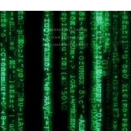
© /KERNEL_RELOADED/
DESIGN BY
HTML5 UP
PUBLISHED WITH
GHOST