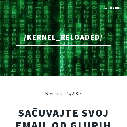
MENU
/KERNEL_RELOADED/
Home
November 2, 2004
SAČUVAJTE SVOJ
EMAIL OD GLUPIH