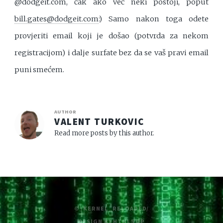
@dodgeit.com, čak ako već neki postoji, poput
bill.gates@dodgeit.com
:) Samo nakon toga odete
provjeriti email koji je došao (potvrda za nekom
registracijom) i dalje surfate bez da se vaš pravi email
puni smećem.
AUTHOR
VALENT TURKOVIC
Read more posts by this author.
© /KERNEL_RELOADED/
DESIGN BY
HTML5 UP