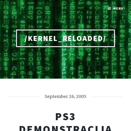
MENU
/KERNEL_RELOADED/
Home
September 26, 2005
PS3
DEMONSTRACIJA