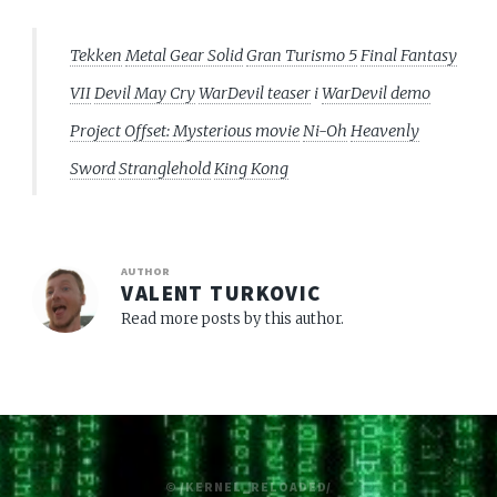
Tekken
Metal Gear Solid
Gran Turismo 5
Final Fantasy
VII
Devil May Cry
WarDevil teaser
i
WarDevil demo
Project Offset: Mysterious movie
Ni-Oh
Heavenly
Sword
Stranglehold
King Kong
AUTHOR
VALENT TURKOVIC
Read more posts by this author.
© /KERNEL_RELOADED/