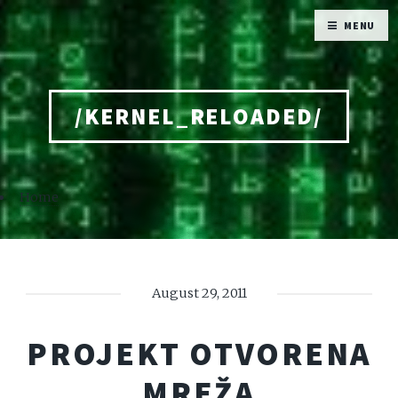
MENU
/KERNEL_RELOADED/
Home
August 29, 2011
PROJEKT OTVORENA
MREŽA