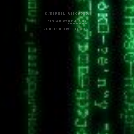
© /KERNEL_RELOADED/
DESIGN BY
HTML5 UP
PUBLISHED WITH
GHOST