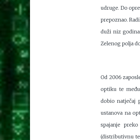
udruge. Do oprem
prepoznao. Radil
duži niz godina
Zelenog polja do
Od 2006 zaposle
optiku te među
dobio natječaj 
ustanova na op
spajanje preko
(distributivnu 