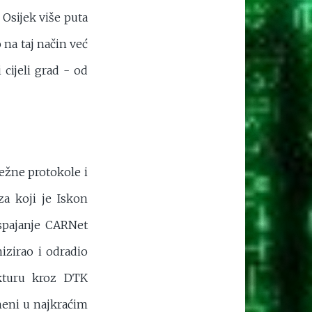
 Osijek više puta
 na taj način već
cijeli grad - od
ežne protokole i
a koji je Iskon
 spajanje CARNet
zirao i odradio
ukturu kroz DTK
meni u najkraćim