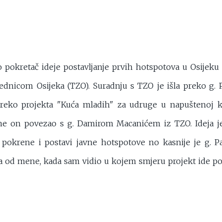
pokretač ideje postavljanje prvih hotspotova u Osijeku i
ednicom Osijeka (TZO). Suradnju s TZO je išla preko g. 
eko projekta "Kuća mladih" za udruge u napuštenoj k
 me on povezao s g. Damirom Macanićem iz TZO. Ideja je
 pokrene i postavi javne hotspotove no kasnije je g. 
a od mene, kada sam vidio u kojem smjeru projekt ide p