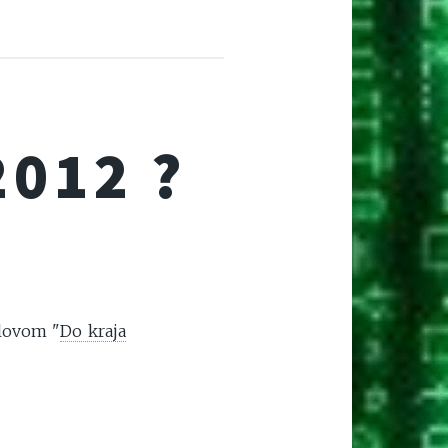
2012 ?
slovom "
Do kraja