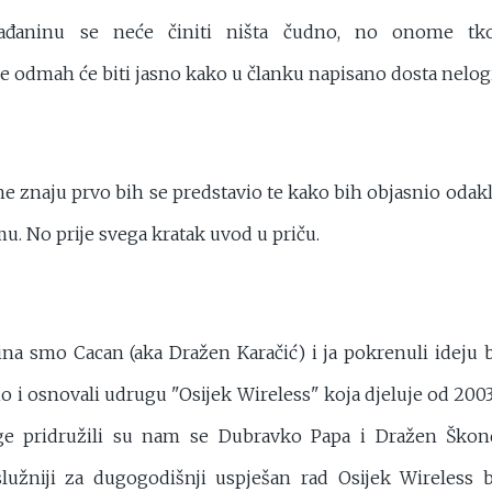
ađaninu se neće činiti ništa čudno, no onome t
e odmah će biti jasno kako u članku napisano dosta nelogi
e znaju prvo bih se predstavio te kako bih objasnio odak
mu. No prije svega kratak uvod u priču.
dina smo Cacan (aka Dražen Karačić) i ja pokrenuli ideju
o i osnovali udrugu "Osijek Wireless" koja djeluje od 20
ge pridružili su nam se Dubravko Papa i Dražen Ško
služniji za dugogodišnji uspješan rad Osijek Wireless