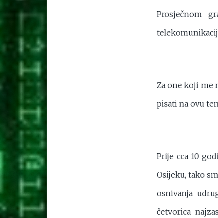
Prosječnom gr
telekomunikacij
Za one koji me n
pisati na ovu te
Prije cca 10 go
Osijeku, tako sm
osnivanja udru
četvorica najza