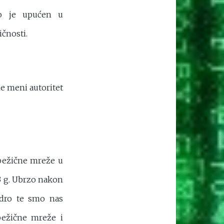
ko je upućen u
čnosti.
le meni autoritet
 bežične mreže u
03 g. Ubrzo nakon
ndro te smo nas
 bežične mreže i