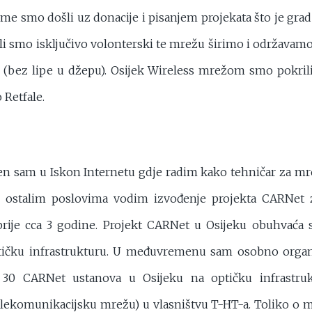
e smo došli uz donacije i pisanjem projekata što je grad
i smo isključivo volonterski te mrežu širimo i održavamo
 (bez lipe u džepu). Osijek Wireless mrežom smo pokrili 
 Retfale.
n sam u Iskon Internetu gdje radim kako tehničar za mr
 ostalim poslovima vodim izvođenje projekta CARNet z
prije cca 3 godine. Projekt CARNet u Osijeku obuhvaća
tičku infrastrukturu. U međuvremenu sam osobno organi
 30 CARNet ustanova u Osijeku na optičku infrastr
telekomunikacijsku mrežu) u vlasništvu T-HT-a. Toliko o 