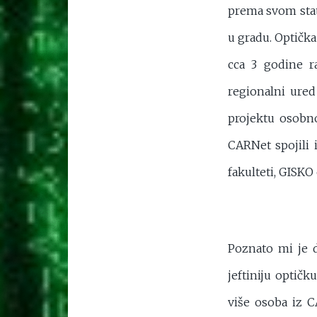
prema svom stat
u gradu. Optička
cca 3 godine ra
regionalni ured
projektu osobn
CARNet spojili 
fakulteti, GISKO o
Poznato mi je d
jeftiniju optičk
više osoba iz C