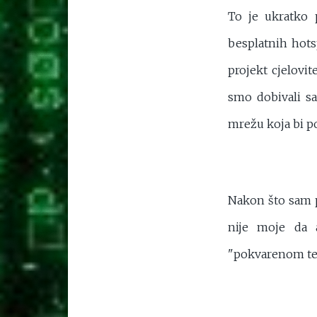
To je ukratko 
besplatnih hots
projekt cjelovi
smo dobivali s
mrežu koja bi po
Nakon što sam p
nije moje da a
"pokvarenom tel