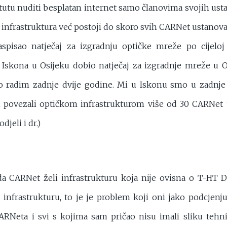
utu nuditi besplatan internet samo članovima svojih ust
 infrastruktura već postoji do skoro svih CARNet ustanova
spisao natječaj za izgradnju optičke mreže po cijeloj
 Iskona u Osijeku dobio natječaj za izgradnje mreže u 
o radim zadnje dvije godine. Mi u Iskonu smo u zadnje 
i povezali optičkom infrastrukturom više od 30 CARNet 
djeli i dr.)
a CARNet želi infrastrukturu koja nije ovisna o T-HT 
u infrastrukturu, to je je problem koji oni jako podcjenj
ARNeta i svi s kojima sam pričao nisu imali sliku tehni