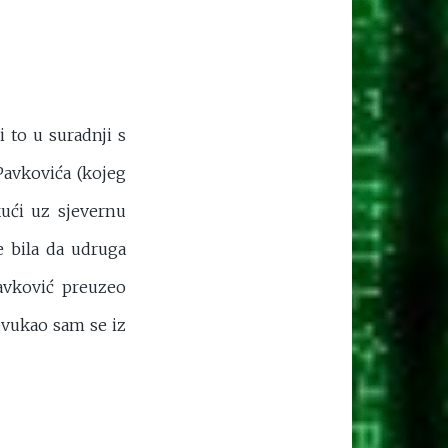
 to u suradnji s
Pavkovića (kojeg
ući uz sjevernu
 bila da udruga
Pavković preuzeo
ovukao sam se iz