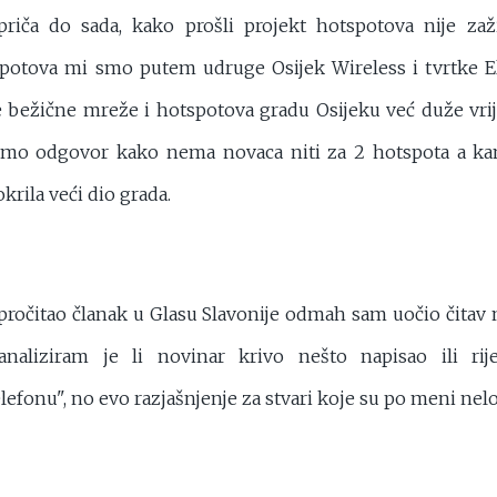
priča do sada, kako prošli projekt hotspotova nije za
potova mi smo putem udruge Osijek Wireless i tvrtke Elv
te bežične mreže i hotspotova gradu Osijeku već duže vr
amo odgovor kako nema novaca niti za 2 hotspota a ka
krila veći dio grada.
ročitao članak u Glasu Slavonije odmah sam uočio čitav n
naliziram je li novinar krivo nešto napisao ili ri
efonu", no evo razjašnjenje za stvari koje su po meni nel