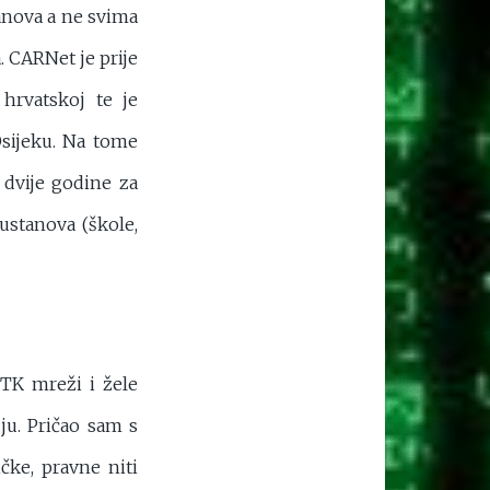
anova a ne svima
. CARNet je prije
 hrvatskoj te je
Osijeku. Na tome
dvije godine za
ustanova (škole,
DTK mreži i žele
uju. Pričao sam s
čke, pravne niti