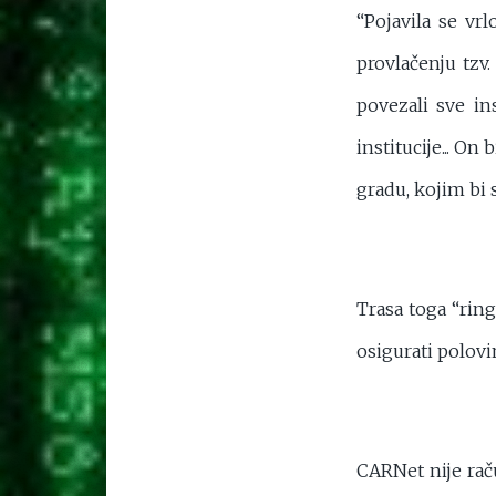
“Pojavila se v
provlačenju tzv
povezali sve ins
institucije... O
gradu, kojim bi s
Trasa toga “ring
osigurati polovi
CARNet nije rač