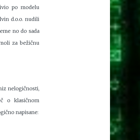
živio po modelu
in d.o.o. nudili
ijeme no do sada
moli za bežičnu
iz nelogičnosti,
ječ o klasičnom
ogično napisane: