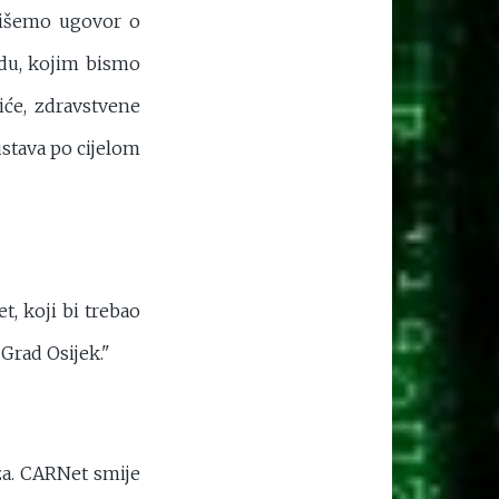
pišemo ugovor o
adu, kojim bismo
tiće, zdravstvene
ustava po cijelom
t, koji bi trebao
Grad Osijek."
ža. CARNet smije