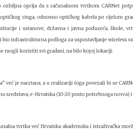
rlo ozbiljna opcija da s računalnom tvrtkom CARNet pot
. optičkog ringa, odnosno optičkog kabela po cijelom gr
titucije i ustanove, državna i javna poduzeća, škole, vr
n bi bio infrastrukturna podloga za uspostavljanje wireless s
e mogli koristiti svi građani, na bilo kojoj lokaciji
a” već je nacrtana, a u realizaciji toga povezali bi se CARNe
nu sredstava, e-Hrvatska (10-20 posto potrebnoga novca) i 
unalna tvrtka već Hrvatska akademska i istraživačka mre