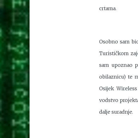
crtama.
Osobno sam bio 
Turističkom zaj
sam upoznao pr
obilaznicu) te
Osijek Wireless
vodstvo projekt
dalje suradnje.