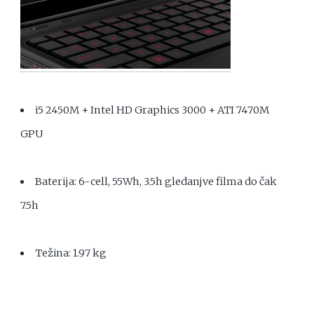
i5 2450M + Intel HD Graphics 3000 + ATI 7470M
GPU
Baterija: 6-cell, 55Wh, 3.5h gledanjve filma do čak
7.5h
Težina: 1.97 kg