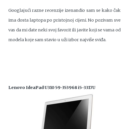
Googlajući razne recenzije izenandio sam se kako čak
ima dosta laptopa po pristojnoj cijeni. No pozivam sve
vas da mi date neki svoj favorit ili javite koji se vama od
modela koje sam stavio u uži izbor najviše sviđa.
Lenovo IdeaPad U310 59-353968 i5-3317U