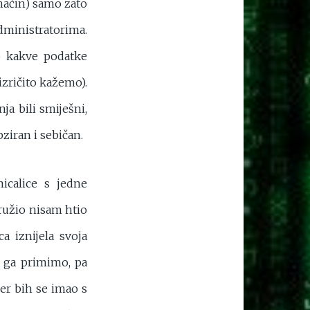
 način) samo zato
dministratorima.
o kakve podatke
izričito kažemo).
ja bili smiješni,
ziran i sebičan.
icalice s jedne
pružio nisam htio
a iznijela svoja
a ga primimo, pa
jer bih se imao s