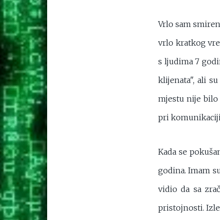
Vrlo sam smiren 
vrlo kratkog vr
s ljudima 7 godi
klijenata", ali
mjestu nije bilo
pri komunikaciji
Kada se pokušam
godina. Imam sus
vidio da sa zr
pristojnosti. Iz