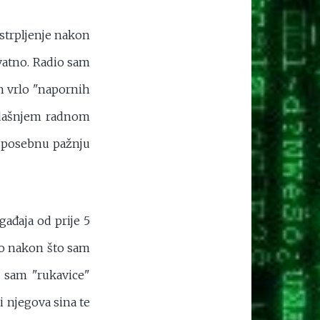
 strpljenje nakon
vatno. Radio sam
ih vrlo "napornih
sadašnjem radnom
va posebnu pažnju
ađaja od prije 5
 no nakon što sam
 sam "rukavice"
i njegova sina te