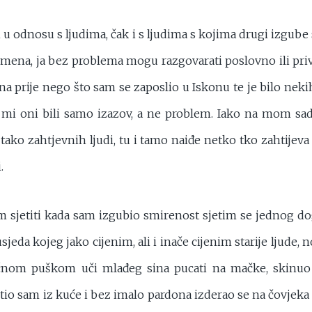
u odnosu s ljudima, čak i s ljudima s kojima drugi izgube
emena, ja bez problema mogu razgovarati poslovno ili pri
na prije nego što sam se zaposlio u Iskonu te je bilo nek
 su mi oni bili samo izazov, a ne problem. Iako na mom 
 tako zahtjevnih ljudi, tu i tamo naiđe netko tko zahtije
.
 sjetiti kada sam izgubio smirenost sjetim se jednog dog
jeda kojeg jako cijenim, ali i inače cijenim starije ljude,
ačnom puškom uči mlađeg sina pucati na mačke, skinuo
letio sam iz kuće i bez imalo pardona izderao se na čovjeka 