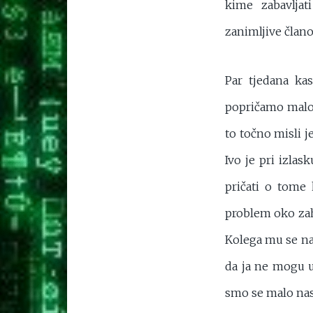
kime zabavlja
zanimljive člano
Par tjedana ka
popričamo malo, 
to točno misli j
Ivo je pri izlas
pričati o tome
problem oko zah
Kolega mu se na
da ja ne mogu ut
smo se malo nasm