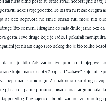
i (ali ništa bitno pošto su bitne stvari nedostupne na taj
postaviti neke svoje podatke. To nisam ni rekao drugim a
a da bez dogovora ne smije brisati niti moje niti bil
druge (što se meni i drugima do sada činilo jasno bez da 
va gesta, i sve druge koje je radio, i pokušaji manipuliran
mpatični jer nisam dugo sreo nekog tko je bio toliko bezob
 da mi je bilo čak zanimljivo promatrati njegove sm
strane koju imam u sebi :) Zbog sati "zabave" koje mi je 
ovo neprimanje u udrugu. Ali nakon što su druga dvojic
 te glasali da ga ne primimo, nisam imao argumenata d
 taj prijedlog. Priznajem da bi bilo zanimljivo primiti ga 