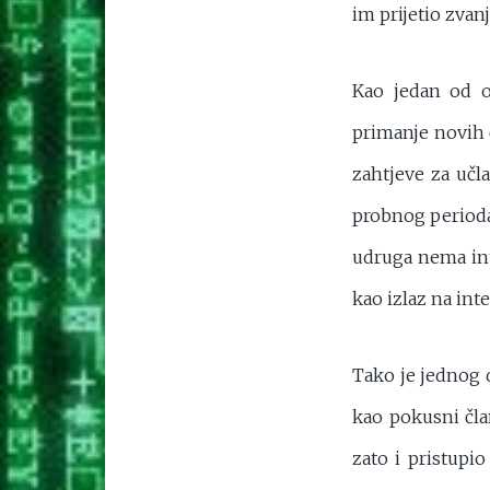
im prijetio zvanj
Kao jedan od 
primanje novih č
zahtjeve za učla
probnog perioda 
udruga nema int
kao izlaz na inte
Tako je jednog d
kao pokusni čla
zato i pristupi