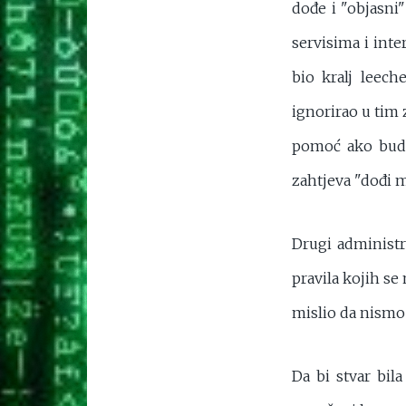
dođe i "objasni
servisima i inte
bio kralj leech
ignorirao u tim
pomoć ako bude 
zahtjeva "dođi m
Drugi administr
pravila kojih se
mislio da nismo 
Da bi stvar bil