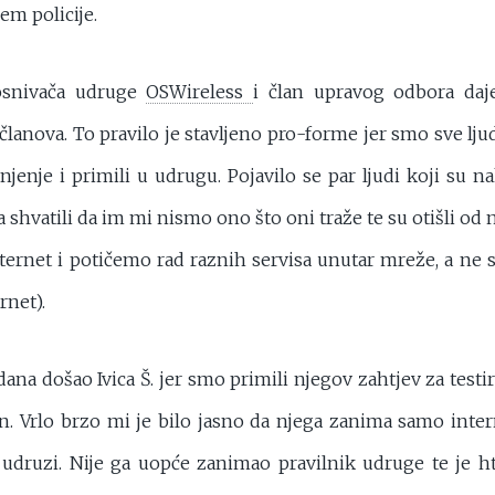
em policije.
osnivača udruge
OSWireless
i član upravog odbora daj
lanova. To pravilo je stavljeno pro-forme jer smo sve ljud
njenje i primili u udrugu. Pojavilo se par ljudi koji su
shvatili da im mi nismo ono što oni traže te su otišli od na
ernet i potičemo rad raznih servisa unutar mreže, a ne
rnet).
ana došao Ivica Š. jer smo primili njegov zahtjev za testir
n. Vrlo brzo mi je bilo jasno da njega zanima samo inter
o udruzi. Nije ga uopće zanimao pravilnik udruge te je 