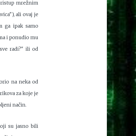
 pristup mrežnim
ca"), ali ovaj je
sam ga ipak samo
ima i ponudio mu
ve radi?" ili od
zorio na neka od
rikova za koje je
ljeni način.
ji su jasno bili