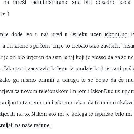
ti na mreži -administriranje zna biti dosadno kada
ve :)
snije dođe Ivo u naš ured u Osijeku uzeti
IskonDuo
. 
a on krene s pričom "...nije to trebalo tako završiti..." nis
er je on bio uvjeren da sam ja taj koji je glasao da ga se n
ku čak stao i zaustavio kolegu iz prodaje koji je vani puš
 kako ga nismo primili u udrugu te se bojao da će mu t
tjeva za novom telefonskom linijom i IskonDuo uslugom
smijao i otvoreno mu i iskreno rekao da to nema nikakv
jecati na to. Nakon što mi je kolega to ispričao bilo mi
ijali na naše račune...