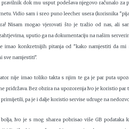
" pravilnik dok mu usput podešava njegovo računalo za
rnetu. Vidio sam i sreo puno leecher usera (korisnika "pijavi
era! Nisam mogao vjerovati što je tražio od nas, ali 
 zahtjevima, uputio ga na dokumentaciju na našim server
imao konkretnijih pitanja od "kako namjestiti da mi s
i sve namjestiti".
ator nije imao toliko takta s njim te ga je par puta upo
 ne pridržava. Bez obzira na upozorenja Ivo je koristio par t
primijetili, pa je i dalje koristio servise udruge na nedozvo
a bolja, Ivo je s mog sharea pobrisao više GB podataka ko