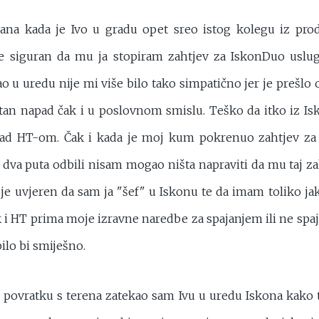
ana kada je Ivo u gradu opet sreo istog kolegu iz prod
je siguran da mu ja stopiram zahtjev za IskonDuo uslu
ao u uredu nije mi više bilo tako simpatično jer je prešlo
tan napad čak i u poslovnom smislu. Teško da itko iz I
 nad HT-om. Čak i kada je moj kum pokrenuo zahtjev za
 dva puta odbili nisam mogao ništa napraviti da mu taj z
 je uvjeren da sam ja "šef" u Iskonu te da imam toliko jak
k i HT prima moje izravne naredbe za spajanjem ili ne spa
bilo bi smiješno.
i povratku s terena zatekao sam Ivu u uredu Iskona kako