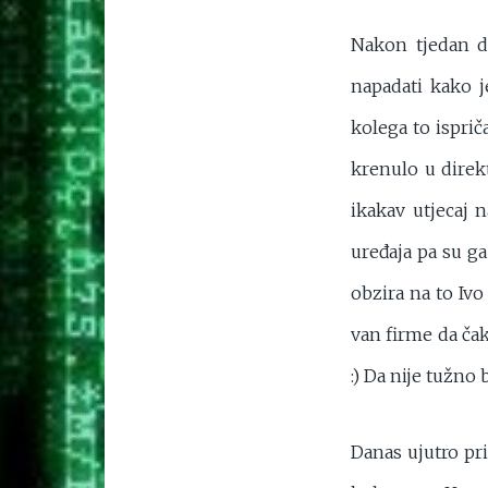
Nakon tjedan d
napadati kako 
kolega to isprič
krenulo u direk
ikakav utjecaj
uređaja pa su ga
obzira na to Ivo
van firme da ča
:) Da nije tužno 
Danas ujutro pr