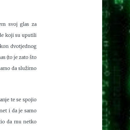
em svoj glas za
e koji su uputili
 nakon dvotjednog
s (to je zato što
 samo da služimo
anje te se spojio
net i da je samo
htio da mu netko