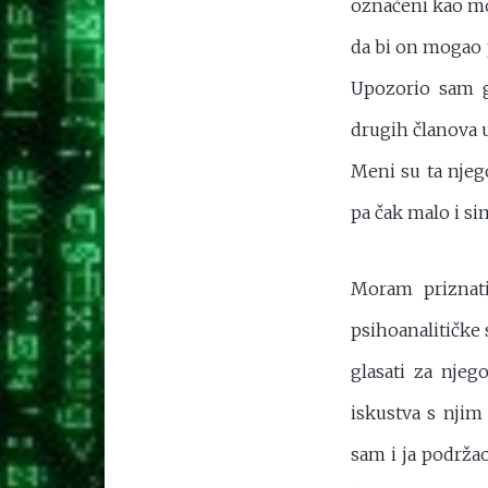
označeni kao moj
da bi on mogao 
Upozorio sam g
drugih članova u
Meni su ta njego
pa čak malo i si
Moram priznati
psihoanalitičke 
glasati za njeg
iskustva s njim
sam i ja podržao