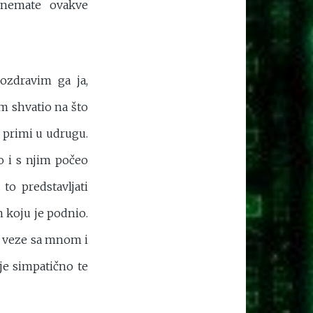
 nemate ovakve
Pozdravim ga ja,
am shvatio na što
e primi u udrugu.
io i s njim počeo
o predstavljati
 koju je podnio.
e veze sa mnom i
 je simpatično te