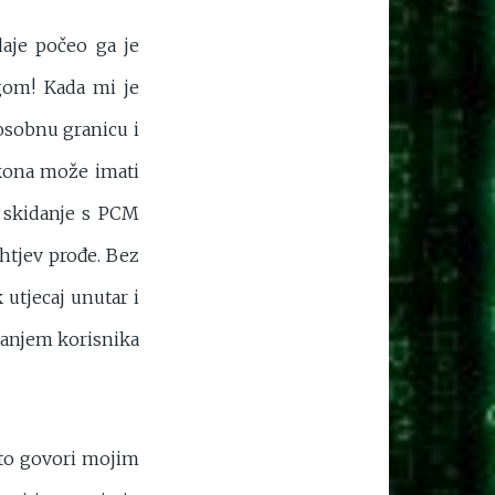
aje počeo ga je
gom! Kada mi je
 osobnu granicu i
skona može imati
 skidanje s PCM
ahtjev prođe. Bez
 utjecaj unutar i
janjem korisnika
 to govori mojim