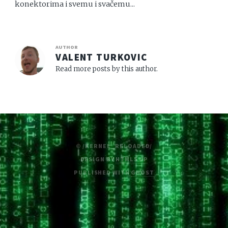
konektorima i svemu i svačemu...
AUTHOR
VALENT TURKOVIC
Read more posts by this author.
© /KERNEL_RELOADED/
DESIGN BY
HTML5 UP
PUBLISHED WITH
GHOST