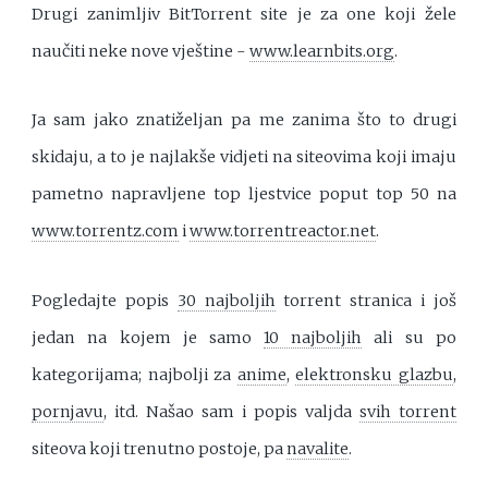
Drugi zanimljiv BitTorrent site je za one koji žele
naučiti neke nove vještine -
www.learnbits.org
.
Ja sam jako znatiželjan pa me zanima što to drugi
skidaju, a to je najlakše vidjeti na siteovima koji imaju
pametno napravljene top ljestvice poput top 50 na
www.torrentz.com
i
www.torrentreactor.net
.
Pogledajte popis
30 najboljih
torrent stranica i još
jedan na kojem je samo
10 najboljih
ali su po
kategorijama; najbolji za
anime
,
elektronsku glazbu
,
pornjavu
, itd. Našao sam i popis valjda
svih torrent
siteova koji trenutno postoje, pa
navalite
.