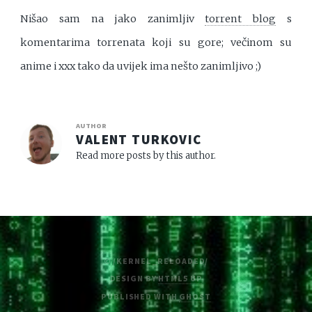
Nišao sam na jako zanimljiv
torrent blog
s
komentarima torrenata koji su gore; večinom su
anime i xxx tako da uvijek ima nešto zanimljivo ;)
AUTHOR
VALENT TURKOVIC
Read more posts by this author.
© /KERNEL_RELOADED/
DESIGN BY
HTML5 UP
PUBLISHED WITH
GHOST