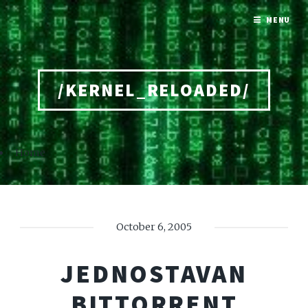
MENU
/KERNEL_RELOADED/
Home
October 6, 2005
JEDNOSTAVAN
BITTORRENT