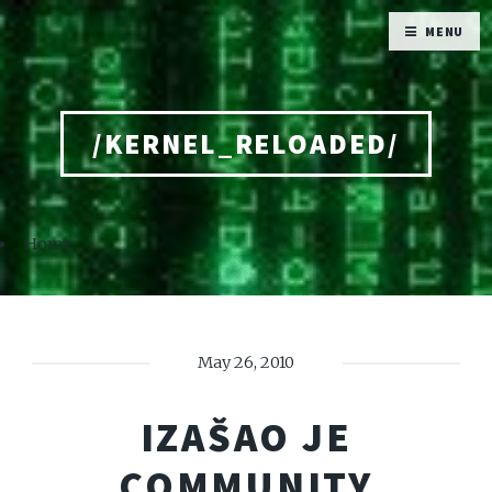
MENU
/KERNEL_RELOADED/
Home
May 26, 2010
IZAŠAO JE
COMMUNITY