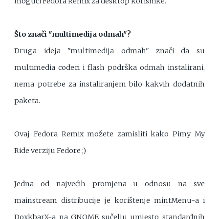
mogući Fedora Remix za desktop korisnike.
Što znači "multimedija odmah"?
Druga ideja "multimedija odmah" znači da su
multimedia codeci i flash podrška odmah instalirani,
nema potrebe za instaliranjem bilo kakvih dodatnih
paketa.
Ovaj Fedora Remix možete zamisliti kako Pimy My
Ride verziju Fedore ;)
Jedna od najvećih promjena u odnosu na sve
mainstream distribucije je korištenje
mintMenu
-a i
DoxkbarX
-a na GNOME sučelju umjesto standardnih