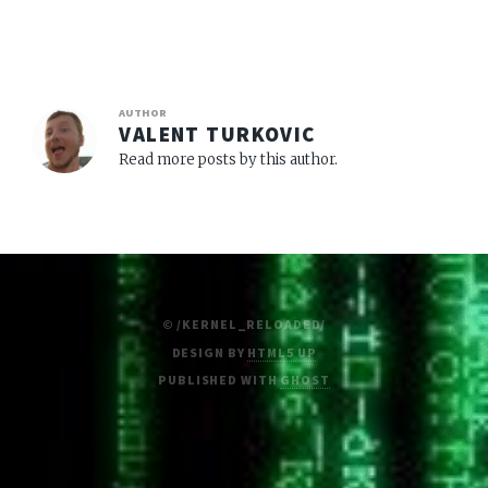
AUTHOR
VALENT TURKOVIC
Read more posts by this author.
© /KERNEL_RELOADED/
DESIGN BY
HTML5 UP
PUBLISHED WITH
GHOST