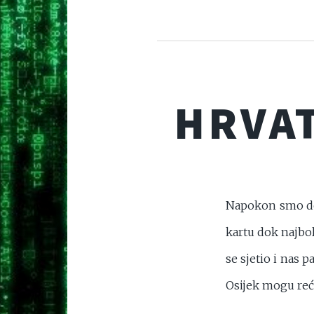
HRVAT
Napokon smo dobi
kartu dok najbol
se sjetio i nas 
Osijek mogu reći