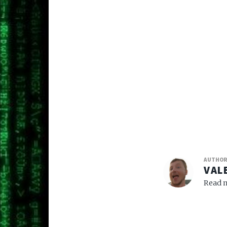
AUTHO
VAL
Read m