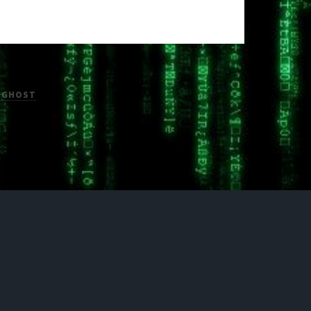
H
GHOST