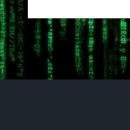
© /KER