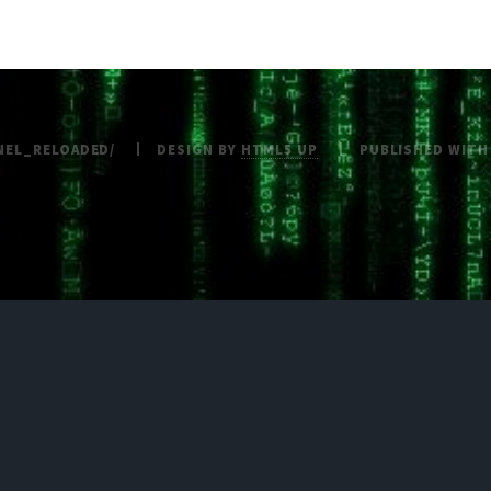
NEL_RELOADED/
DESIGN BY
HTML5 UP
PUBLISHED WIT