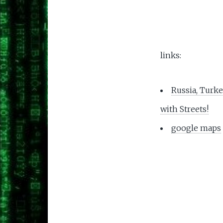
links:
Russia, Turke
with Streets!
google maps