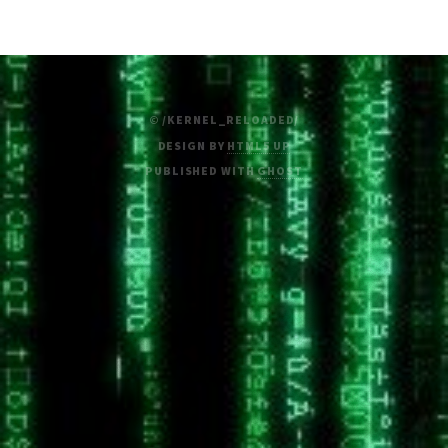
© /KERNEL_RELOADED/
DESIGN BY
HTML5 UP
PUBLISHED WITH
GHOST