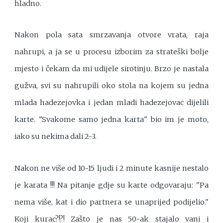
hladno.
Nakon pola sata smrzavanja otvore vrata, raja
nahrupi, a ja se u procesu izborim za strateški bolje
mjesto i čekam da mi udijele sirotinju. Brzo je nastala
gužva, svi su nahrupili oko stola na kojem su jedna
mlada hadezejovka i jedan mladi hadezejovac dijelili
karte. "Svakome samo jedna karta" bio im je moto,
iako su nekima dali 2-3.
Nakon ne više od 10-15 ljudi i 2 minute kasnije nestalo
je karata !!! Na pitanje gdje su karte odgovaraju: "Pa
nema više, kat i dio partnera se unaprijed podijelio."
Koji kurac?!?! Zašto je nas 50-ak stajalo vani i