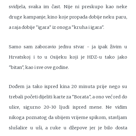
svidjela, svaka im čast. Nije ni preskupo kao neke
druge kampanje, kino koje propada dobije neku paru,
a raja dobije "igara" iz onoga "kruha i igara".
Samo sam zaboravio jednu stvar - ja ipak živim u
Hrvatskoj i to u Osijeku koji je HDZ-u tako jako
"bitan", kao i sve ove godine.
Dođem ja tako ispred kina 20 minuta prije nego su
trebali početi dijeliti karte za "Borata", a ono već red do
ulice, sigurno 20-30 ljudi ispred mene. Ne vidim
nikoga poznatog da ubijem vrijeme spikom, stavljam
slušalice u uši, a ruke u džepove jer je bilo dosta