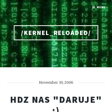
MENU
/KERNEL_RELOADED/
Home
November 30, 2006
HDZ NAS "DARUJE"
:)