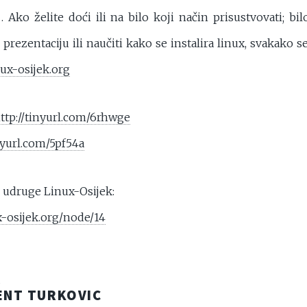
 Ako želite doći ili na bilo koji način prisustvovati; b
 prezentaciju ili naučiti kako se instalira linux, svakako s
ux-osijek.org
ttp://tinyurl.com/6rhwge
inyurl.com/5pf54a
u udruge Linux-Osijek:
x-osijek.org/node/14
R
ENT TURKOVIC