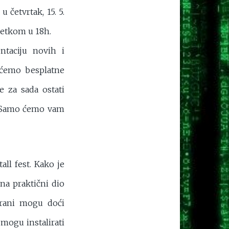
 četvrtak, 15. 5.
četkom u 18h.
ntaciju novih i
t ćemo besplatne
e za sada ostati
;) Samo ćemo vam
all fest. Kako je
na praktični dio
sirani mogu doći
 mogu instalirati