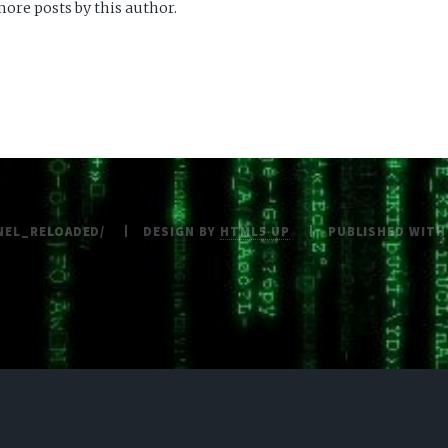
ore posts by this author.
NEL_RELOADED/
DESIGN BY
HTML5 UP
PUBLISHED WIT