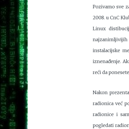
Pozivamo sve zai
2008. u CnC Klu
Linux distibuc
najzanimljiviji
instalacijske m
iznenađenje. Ak
reći da ponesete
Nakon prezentaci
radionica već p
radionice i sam
pogledati radion