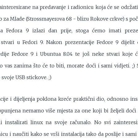
nteresirane na predavanje i radionicu koja će se održati u
b za Mlade (Strossmayerova 68 - blizu Rokove crkve) s po
ija Fedora 9 izlazi dan prije, stoga ćemo imati preze
h stvari u Fedori 9. Nakon prezentacije Fedore 9 dijeli
edije Fedore 9 i Ubuntua 8.04 te još neke stvari koje ć
o vas zanima što će to biti, morate doći i sami vidjeti. 
 svoje USB stickove. ;)
je i dijeljenja poklona kreće praktični dio, odnosno inst
opunjena nemamo više mjesta za one koji bi željeli doći 
i instalirati linux na svoje računalo. No svi zaintere
icu i naučiti kako se vrši instalacija tako da poslije i sami