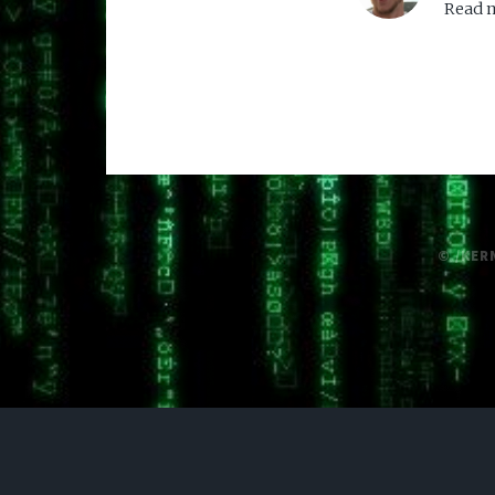
Read m
© /KER