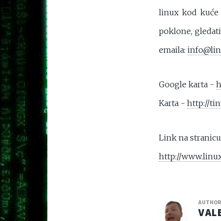
linux kod kuće .
poklone, gledati
emaila:
info@lin
Google karta -
h
Karta -
http://t
Link na stranic
http://www.linu
AUTHO
VAL