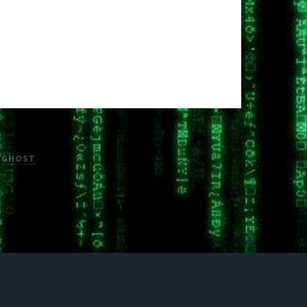
H
GHOST