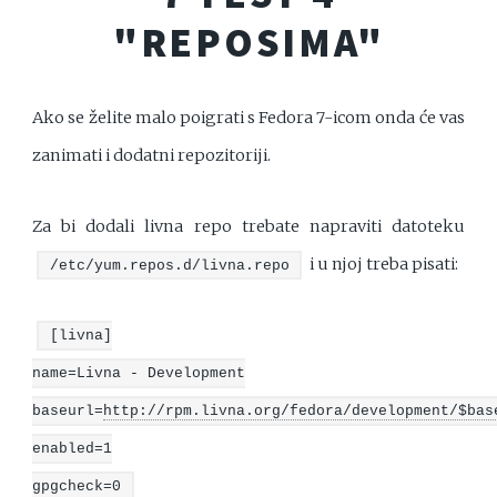
"REPOSIMA"
Ako se želite malo poigrati s Fedora 7-icom onda će vas
zanimati i dodatni repozitoriji.
Za bi dodali livna repo trebate napraviti datoteku
i u njoj treba pisati:
/etc/yum.repos.d/livna.repo
[livna]
name=Livna - Development
baseurl=
http://rpm.livna.org/fedora/development/$bas
enabled=1
gpgcheck=0