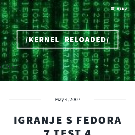
MENU
/KERNEL_RELOADED/
Home
May 4, 2007
IGRANJE S FEDORA
7 TEST 4