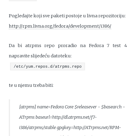
Pogledajte koji sve paketi postoje u livna repozitoriju:
http://rpm.livna.org/fedora/development/i386/
Da bi atrpms repo proradio na Fedora 7 test 4
napravite slijedeću datoteku:
/etc/yum.repos.d/atrpms.repo
te u njemu treba biti:
[atrpms] name=Fedora Core $releasever - $basearch -
ATrpms baseurl=http://dl.atrpms.net/f7-
i386/atrpms/stable gpgkey=http://ATrpms.net/RPM-