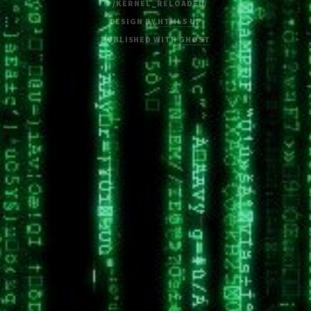
© /KERNEL_RELOADED/
DESIGN BY
HTML5 UP
PUBLISHED WITH
GHOST