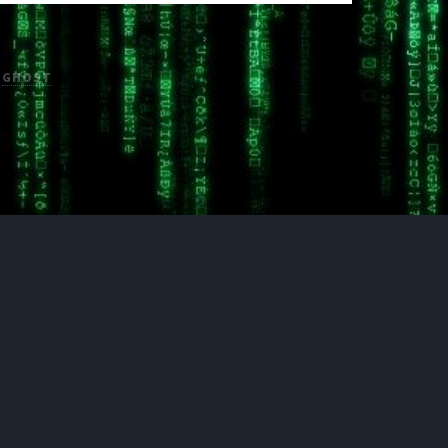
H
GHOST