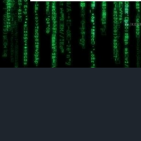
© /KER