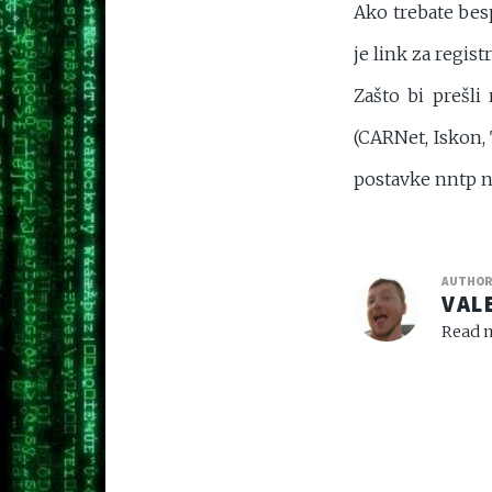
Ako trebate bes
je link za regist
Zašto bi prešli
(CARNet, Iskon,
postavke nntp n
AUTHO
VAL
Read m