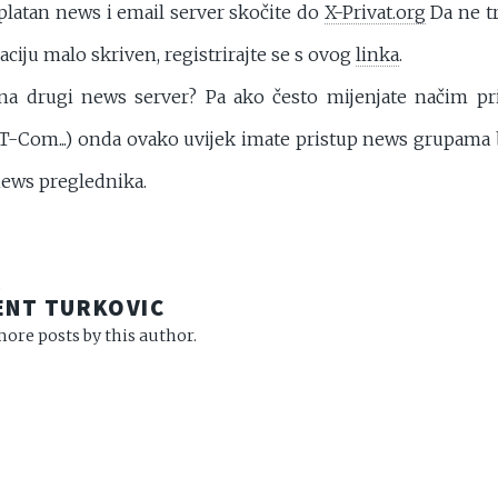
platan news i email server skočite do
X-Privat.org
Da ne tr
raciju malo skriven, registrirajte se s ovog
linka
.
 na drugi news server? Pa ako često mijenjate načim pr
 T-Com...) onda ovako uvijek imate pristup news grupama 
ews preglednika.
R
ENT TURKOVIC
ore posts by this author.