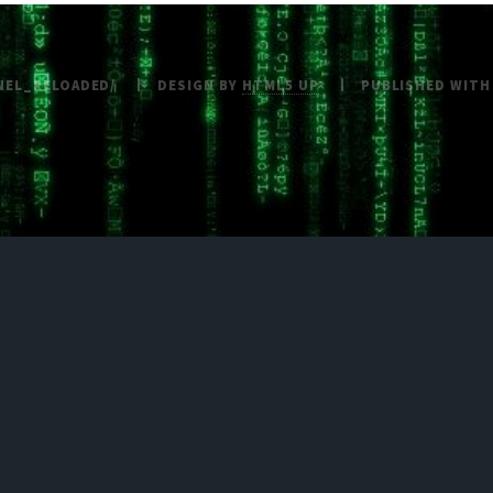
NEL_RELOADED/
DESIGN BY
HTML5 UP
PUBLISHED WIT