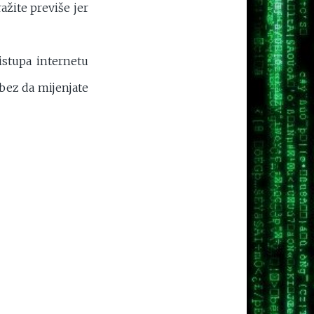
ažite previše jer
istupa internetu
bez da mijenjate