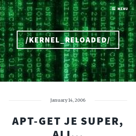
MENU
/KERNEL_RELOADED/
Home
January 14, 2006
APT-GET JE SUPER,
ALI...