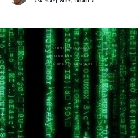
Read more posts by this author.
© /KERNEL_RELOADED/
DESIGN BY
HTML5 UP
PUBLISHED WITH
GHOST