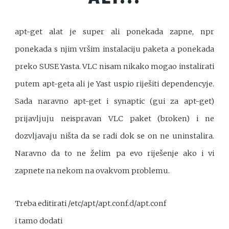
apt-get alat je super ali ponekada zapne, npr
ponekada s njim vršim instalaciju paketa a ponekada
preko SUSE Yasta. VLC nisam nikako mogao instalirati
putem apt-geta ali je Yast uspio riješiti dependencyje.
Sada naravno apt-get i synaptic (gui za apt-get)
prijavljuju neispravan VLC paket (broken) i ne
dozvljavaju ništa da se radi dok se on ne uninstalira.
Naravno da to ne želim pa evo riješenje ako i vi
zapnete na nekom na ovakvom problemu.
Treba editirati /etc/apt/apt.conf.d/apt.conf
i tamo dodati