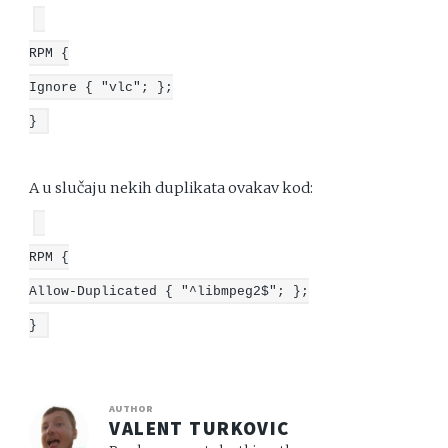
RPM {
Ignore { "vlc"; };
}
A u slučaju nekih duplikata ovakav kod:
RPM {
Allow-Duplicated { "^libmpeg2$"; };
}
AUTHOR
VALENT TURKOVIC