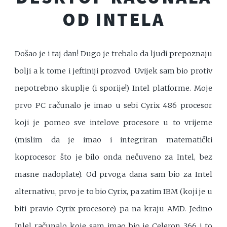
OD INTELA
Došao je i taj dan! Dugo je trebalo da ljudi prepoznaju
bolji a k tome i jeftiniji prozvod. Uvijek sam bio protiv
nepotrebno skuplje (i sporije!) Intel platforme. Moje
prvo PC računalo je imao u sebi Cyrix 486 procesor
koji je pomeo sve intelove procesore u to vrijeme
(mislim da je imao i integriran matematički
koprocesor što je bilo onda nečuveno za Intel, bez
masne nadoplate). Od prvoga dana sam bio za Intel
alternativu, prvo je to bio Cyrix, pa zatim IBM (koji je u
biti pravio Cyrix procesore) pa na kraju AMD. Jedino
Inlel računalo koje sam imao bio je Celeron 366 i to