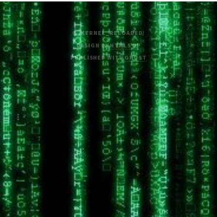
© /KERNEL_RELOADED/
DESIGN BY
HTML5 UP
PUBLISHED WITH
GHOST