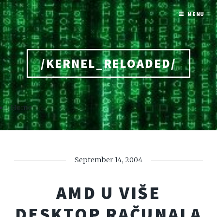
MENU
/KERNEL_RELOADED/
Home
September 14, 2004
AMD U VIŠE
DESKTOP RAČUNALA