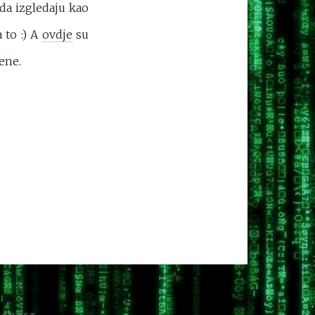
da izgledaju kao
 to :) A
ovdje
su
ene.