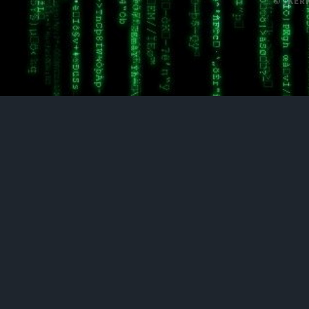
© /KER