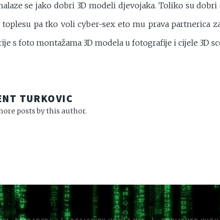
alaze se jako dobri 3D modeli djevojaka. Toliko su dobri 
u toplesu pa tko voli cyber-sex eto mu prava partnerica za
rije s foto montažama 3D modela u fotografije i cijele 3D sc
R
ENT TURKOVIC
ore posts by this author.