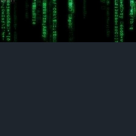
H
GHOST