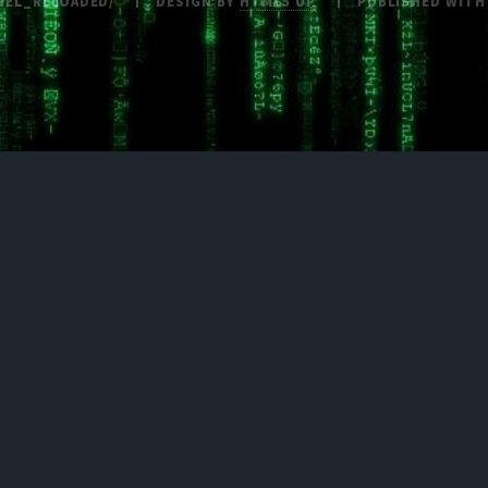
NEL_RELOADED/
DESIGN BY
HTML5 UP
PUBLISHED WIT