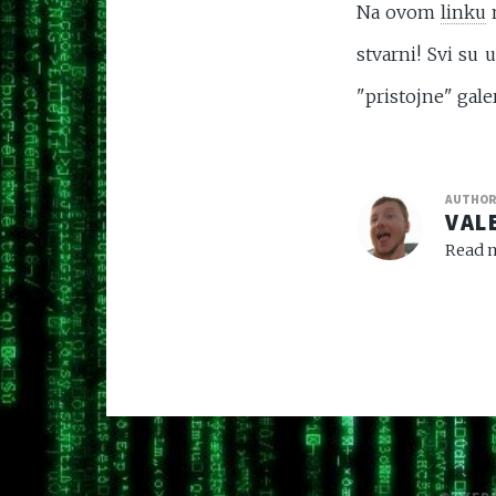
Na ovom
linku
n
stvarni! Svi su 
"pristojne" gale
AUTHO
VAL
Read m